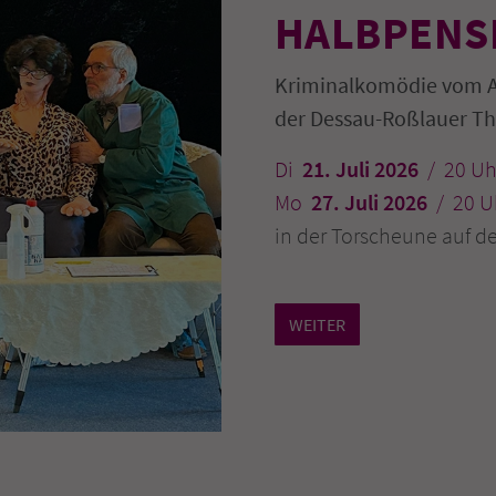
HALBPENSI
Kriminalkomödie vom Au
der Dessau-Roßlauer Th
Di
21. Juli 2026
/ 20
Uh
Mo
27. Juli 2026
/ 20
U
in der Torscheune auf 
WEITER