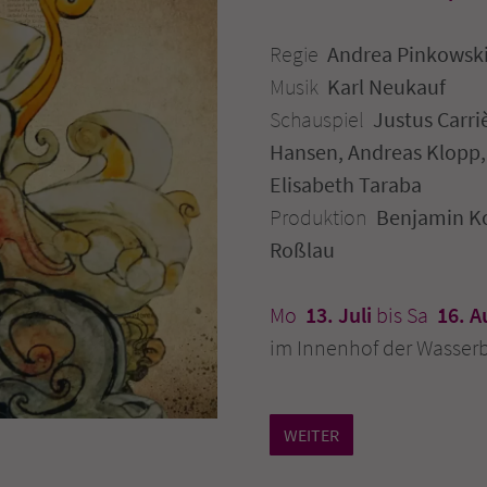
Einstellungen, falls der Webseiten-Betreiber dies
eingestellt hat.
Regie
Andrea Pinkowsk
Musik
Karl Neukauf
Schauspiel
Justus Carri
Hansen, Andreas Klopp,
Elisabeth Taraba
Produktion
Benjamin Ko
Roßlau
Mo
13. Juli
bis Sa
16. A
im Innenhof der Wasser
WEITER