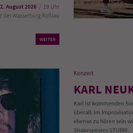
2. August 2026
/ 19 Uhr
e der Wasserburg Roßlau
WEITER
Konzert
KARL NEU
Karl ist kommenden So
überall: Im Improvisat
ebenso zu hören sein wi
Shakespeares STURM.