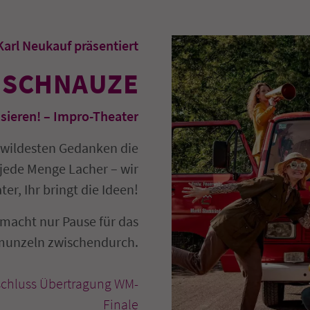
Karl Neukauf präsentiert
I SCHNAUZE
ssieren! – Impro-Theater
 wildesten Gedanken die
jede Menge Lacher – wir
er, Ihr bringt die Ideen!
macht nur Pause für das
unzeln zwischendurch.
schluss Übertragung WM-
Finale