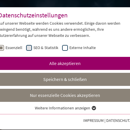
Datenschutzeinstellungen
TERSOMMER ROSSLAU
SPIELPLAN
REPERTOIRE
Auf unserer Webseite werden Cookies verwendet. Einige davon werden
zwingend benötigt, während es uns andere ermöglichen, Ihre
Nutzererfahrung auf unserer Webseite zu verbessern.
Essenziell
SEO & Statistik
Externe Inhalte
Alle akzeptieren
Speichern & schließen
Nur essenzielle Cookies akzeptieren
Weitere Informationen anzeigen
Essenziell
Essenzielle Cookies werden für grundlegende Funktionen der Webseite
IMPRESSUM
|
DATENSCHUT
benötigt. Dadurch ist gewährleistet, dass die Webseite einwandfrei